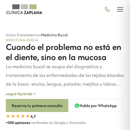
Inicio
›
Tratamientos
›
Medicina Bucal
MEDICINA BUCAL
Cuando el problema no está en
el diente, sino en la mucosa
La medicina bucal se ocupa del diagnóstico y
tratamiento de las enfermedades de los tejidos blandos
de la boca: encías, lengua, paladar, mejillas y labios.
Aftas que no se curan, sequedad, ardor, manchas o
seguir leyendo +
lesiones que llevan tiempo: todo eso tiene una
Reserva tu primera consulta
Habla por WhatsApp
explicación y un tratamiento.
★★★★★
4,7
+200 opiniones
verificadas en Google y Doctoralia