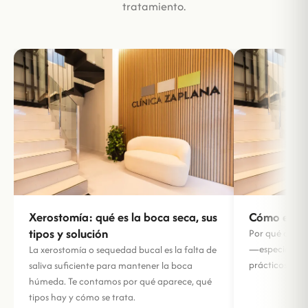
tratamiento.
Xerostomía: qué es la boca seca, sus
Cómo evitar
tipos y solución
Por qué aparec
—especialmen
La xerostomía o sequedad bucal es la falta de
prácticos para
saliva suficiente para mantener la boca
húmeda. Te contamos por qué aparece, qué
tipos hay y cómo se trata.