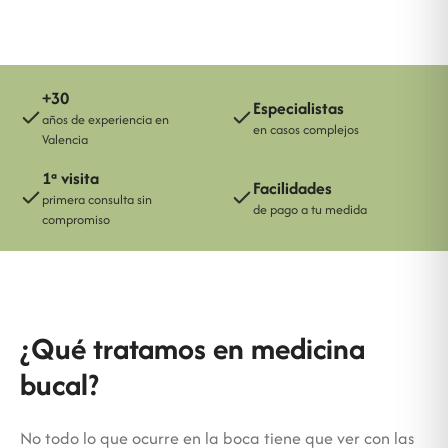
+30
Especialistas
años de experiencia en
en casos complejos
Valencia
1ª visita
Facilidades
primera consulta sin
de pago a tu medida
compromiso
¿Qué tratamos en medicina
bucal?
No todo lo que ocurre en la boca tiene que ver con las