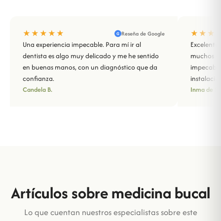
★★★★★
★★★
Reseña de Google
G
Una experiencia impecable. Para mí ir al
Excelente 
dentista es algo muy delicado y me he sentido
muchos año
en buenas manos, con un diagnóstico que da
impecable
confianza.
instalacio
Candela B.
Inma de Sa
Artículos sobre medicina bucal
Lo que cuentan nuestros especialistas sobre este