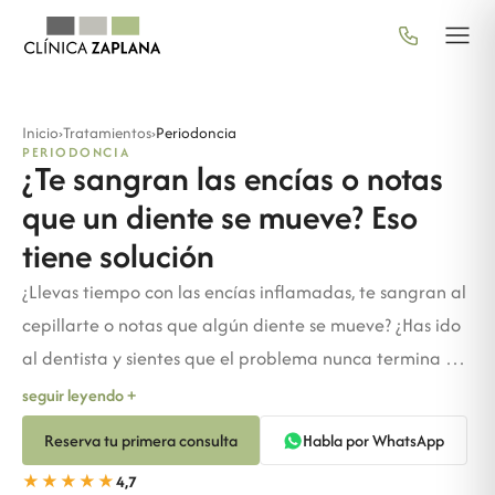
Inicio
›
Tratamientos
›
Periodoncia
PERIODONCIA
¿Te sangran las encías o notas
que un diente se mueve? Eso
tiene solución
¿Llevas tiempo con las encías inflamadas, te sangran al
cepillarte o notas que algún diente se mueve? ¿Has ido
al dentista y sientes que el problema nunca termina de
resolverse? En Clínica Zaplana contamos con un
seguir leyendo +
especialista en periodoncia que sabe exactamente lo
Reserva tu primera consulta
Habla por WhatsApp
que te pasa y, lo más importante, cómo tratarlo.
★★★★★
4,7