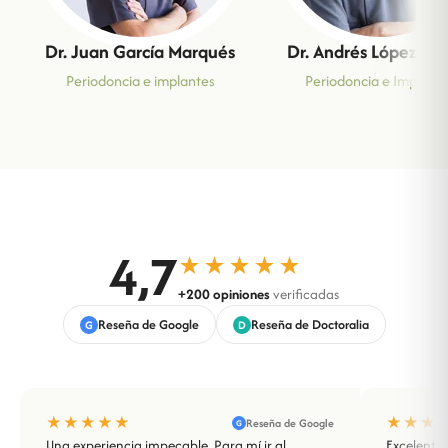
Dr. Juan García Marqués
Dr. Andrés López Ro
Periodoncia e implantes
Periodoncia e Implant
4,7
★★★★★
+200 opiniones
verificadas
Reseña de Google
Reseña de Doctoralia
G
D
★★★★★
★★★
Reseña de Google
G
Una experiencia impecable. Para mí ir al
Excelente 