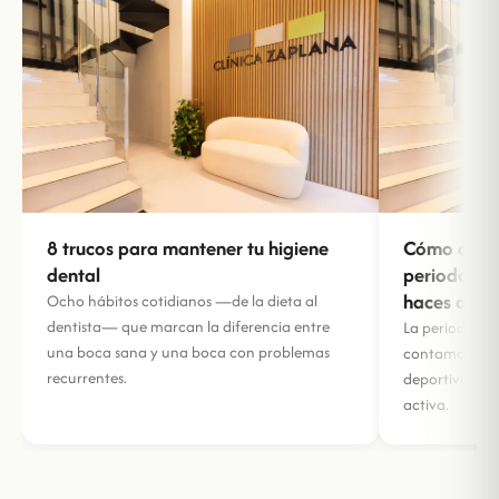
8 trucos para mantener tu higiene
Cómo afect
dental
periodontal
haces depo
Ocho hábitos cotidianos —de la dieta al
dentista— que marcan la diferencia entre
La periodontit
una boca sana y una boca con problemas
contamos su r
recurrentes.
deportivo y có
activa.