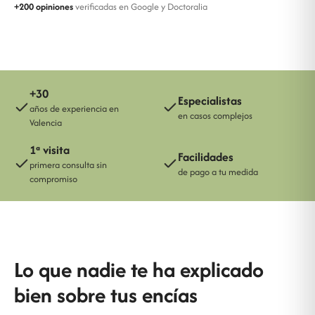
+200 opiniones
verificadas en Google y Doctoralia
+30
Especialistas
años de experiencia en
en casos complejos
Valencia
1ª visita
Facilidades
primera consulta sin
de pago a tu medida
compromiso
Lo que nadie te ha explicado
bien sobre tus encías