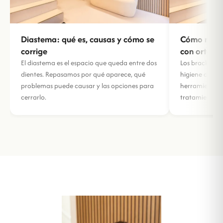
Diastema: qué es, causas y cómo se
Cómo mante
corrige
con ortodo
El diastema es el espacio que queda entre dos
Los brackets 
dientes. Repasamos por qué aparece, qué
higiene cuida
problemas puede causar y las opciones para
herramientas 
cerrarlo.
tratamiento.