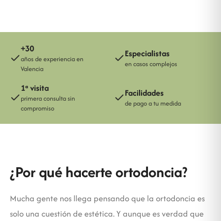
gratuita.
+30
Especialistas
años de experiencia en
en casos complejos
Valencia
1ª visita
Facilidades
primera consulta sin
de pago a tu medida
compromiso
¿Por qué hacerte ortodoncia?
Mucha gente nos llega pensando que la ortodoncia es
solo una cuestión de estética. Y aunque es verdad que