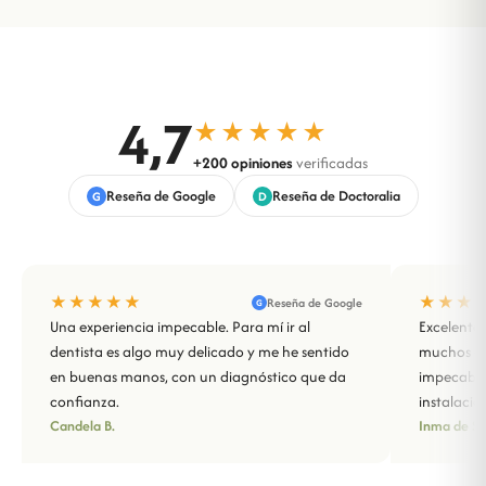
4,7
★★★★★
+200 opiniones
verificadas
Reseña de Google
Reseña de Doctoralia
G
D
★★★★★
★★★
Reseña de Google
G
Una experiencia impecable. Para mí ir al
Excelente 
dentista es algo muy delicado y me he sentido
muchos año
en buenas manos, con un diagnóstico que da
impecable
confianza.
instalacio
Candela B.
Inma de Sa