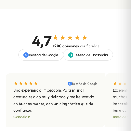
4,7
★★★★★
+200 opiniones
verificadas
Reseña de Google
Reseña de Doctoralia
G
D
★★★★★
★★★
Reseña de Google
G
Una experiencia impecable. Para mí ir al
Excelente 
dentista es algo muy delicado y me he sentido
muchos año
en buenas manos, con un diagnóstico que da
impecable
confianza.
instalacio
Candela B.
Inma de Sa