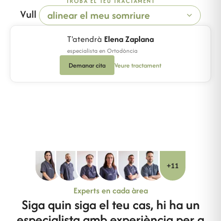
TROBA EL TEU TRACTAMENT
Vull
T'atendrà
Elena Zaplana
especialista en
Ortodòncia
Demanar cita
Veure tractament
+11
Experts en cada àrea
Siga quin siga el teu cas, hi ha un
especialista amb experiència per a