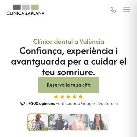
Clínica dental a València
Confiança, experiència i
avantguarda per a cuidar el
teu somriure.
Reserva la teua cita
★★★★★
4,7
·
+200 opinions
verificades a Google i Doctoralia
Àudio en
Ressenya
espanyol
en vídeo