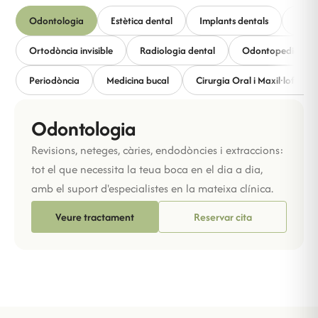
Odontologia
Estètica dental
Implants dentals
Apnee
Ortodòncia invisible
Radiologia dental
Odontopediatria
Periodòncia
Medicina bucal
Cirurgia Oral i Maxil·lofacial
Odontologia
Revisions, neteges, càries, endodòncies i extraccions:
tot el que necessita la teua boca en el dia a dia,
amb el suport d'especialistes en la mateixa clínica.
Veure tractament
Reservar cita