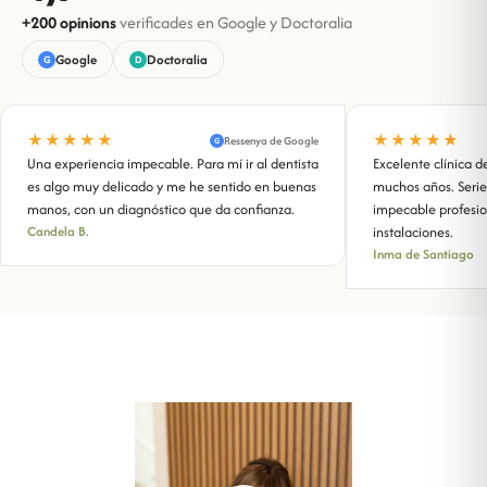
+200 opinions
verificades
en Google y Doctoralia
Google
Doctoralia
G
D
★★★★★
★★★★★
Ressenya de Google
G
Una experiencia impecable. Para mí ir al dentista
Excelente clínica d
es algo muy delicado y me he sentido en buenas
muchos años. Seried
manos, con un diagnóstico que da confianza.
impecable profesio
Candela B.
instalaciones.
Inma de Santiago