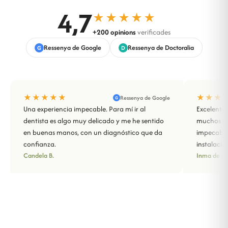
4,7
★★★★★
+200 opinions
verificades
Ressenya de Google
Ressenya de Doctoralia
G
D
★★★★★
★★★
Ressenya de Google
G
Una experiencia impecable. Para mí ir al
Excelente 
dentista es algo muy delicado y me he sentido
muchos año
en buenas manos, con un diagnóstico que da
impecable
confianza.
instalacio
Candela B.
Inma de Sa