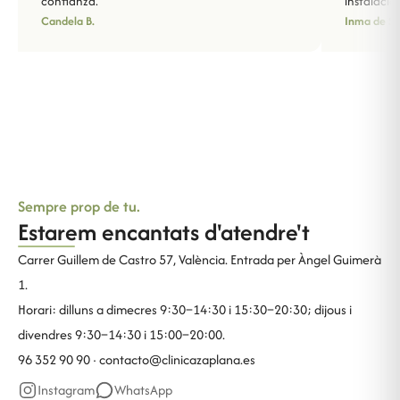
confianza.
instalacio
Candela B.
Inma de Sa
Sempre prop de tu.
Estarem encantats d'atendre't
Carrer Guillem de Castro 57, València. Entrada per Àngel Guimerà
1.
Horari: dilluns a dimecres 9:30–14:30 i 15:30–20:30; dijous i
divendres 9:30–14:30 i 15:00–20:00.
96 352 90 90 ·
contacto@clinicazaplana.es
Instagram
WhatsApp