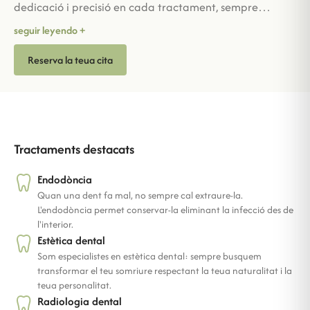
dedicació i precisió en cada tractament, sempre
buscant el millor resultat per als seus pacients. Pròxima i
seguir leyendo +
compromesa, combina la seua passió per l'odontologia
Reserva la teua cita
amb el gaudi dels moments en família, la seua major
font d'equilibri i energia.
Tractaments destacats
Endodòncia
Quan una dent fa mal, no sempre cal extraure-la.
L'endodòncia permet conservar-la eliminant la infecció des de
l'interior.
Estètica dental
Som especialistes en estètica dental: sempre busquem
transformar el teu somriure respectant la teua naturalitat i la
teua personalitat.
Radiologia dental