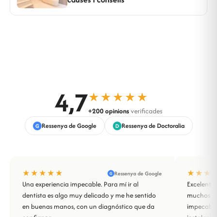
4,7
★★★★★
+200 opinions
verificades
Ressenya de Google
Ressenya de Doctoralia
G
D
★★★★★
★★★
Ressenya de Google
G
Una experiencia impecable. Para mí ir al
Excelente 
dentista es algo muy delicado y me he sentido
muchos año
en buenas manos, con un diagnóstico que da
impecable