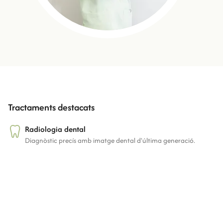
Veure tot l'equip
Tractaments destacats
Radiologia dental
Diagnòstic precís amb imatge dental d'última generació.