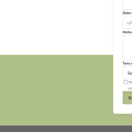
Data 
Motiu
Tens 
He
pr
E