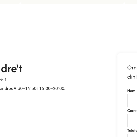
dre't
Omp
clín
à 1.
ivendres 9:30–14:30 i 15:00–20:00.
Nom
Corre
Telèf