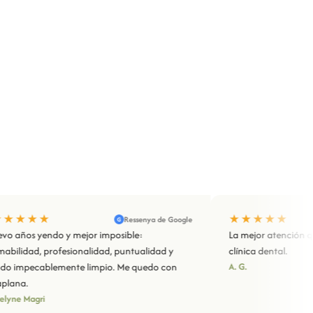
★★★
★★★★★
Ressenya de Google
G
años yendo y mejor imposible:
La mejor atención que h
idad, profesionalidad, puntualidad y
clínica dental.
mpecablemente limpio. Me quedo con
A. G.
a.
e Magri