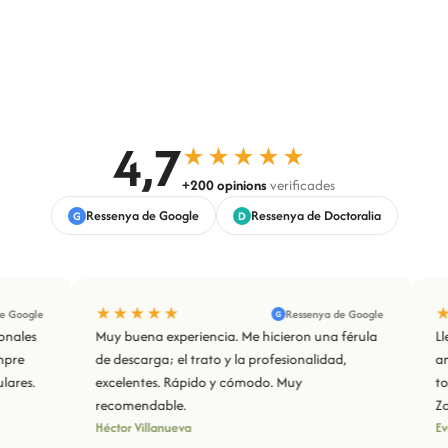
4,7
★★★★★
+200 opinions
verificades
Ressenya de Google
Ressenya de Doctoralia
G
D
★★★★★
★★
gle
Ressenya de Google
G
es
Muy buena experiencia. Me hicieron una férula
Llevo 
de descarga; el trato y la profesionalidad,
amabil
s.
excelentes. Rápido y cómodo. Muy
todo i
recomendable.
Zaplan
Héctor Villanueva
Evelyn