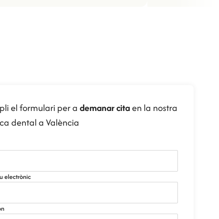
li el formulari per a
demanar cita
en la nostra
ica dental a València
u electrònic
on