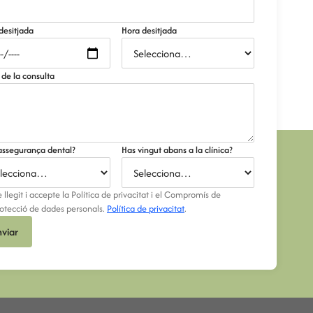
desitjada
Hora desitjada
 de la consulta
assegurança dental?
Has vingut abans a la clínica?
 llegit i accepte la Política de privacitat i el Compromís de
otecció de dades personals.
Política de privacitat
.
nviar