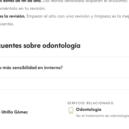
l estrés de fin de año.
Las fechas señaladas disparan el bruxismo; s
oméntalo en tu revisión.
es la revisión.
Empezar el año con una revisión y limpieza es la mej
uientes.
cuentes sobre odontología
o más sensibilidad en invierno?
SERVICIO RELACIONADO
Odontología
e Utrilla Gómez
Ver el tratamiento de odontología