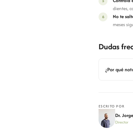
Controla e
dientes, c
No te salt
meses sig
Dudas fre
¿Por qué not
ESCRITO POR
Dr. Jorg
Director