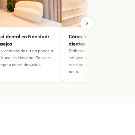
lud dental en Navidad:
Cómo la diabetes afecta a tu
nsejos
dientes
s y cambios de rutina ponen a
Diabetes y enfermedad de las encías
d bucal en Navidad. Consejos
influyen mutuamente. Explicamos e
legar a enero sin sustos.
relación bidireccional y cómo proteg
boca.