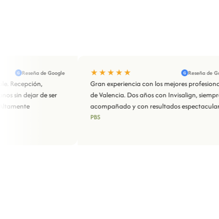
★★★★★
eña de Google
Reseña de Google
G
ión,
Gran experiencia con los mejores profesionales
ar de ser
de Valencia. Dos años con Invisalign, siempre
acompañado y con resultados espectaculares.
PBS