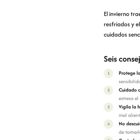
El invierno tra
resfriados y e
cuidados sencil
Seis consej
Protege lo
sensibilid
Cuidado c
estresa el
Vigila la 
mal alient
No descuid
de tomarl