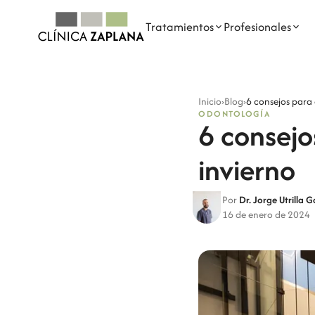
Tratamientos
Profesionales
NUESTROS TRATAMIENTOS
PROFESIONALES DENTALES
Inicio
›
Blog
›
6 consejos para 
ODONTOLOGÍA
Odontología
Dra. Elena Zaplana Gil
6 consejo
Implantes dentales
Dr. Javier Zaplana Navarro
invierno
Ortodoncia
Dr. Juan García Marqués
Por
Dr. Jorge Utrilla 
Odontopediatría
Dra. Paula Andrés Planells
16 de enero de 2024
Endodoncia
Dra. Celia Estarlich Moreno
Medicina Bucal
Belinda García Raga
Mercedes Mancebo Garvi