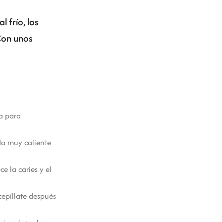
l frío, los
 Con unos
ta para
da muy caliente
 la caries y el
cepíllate después