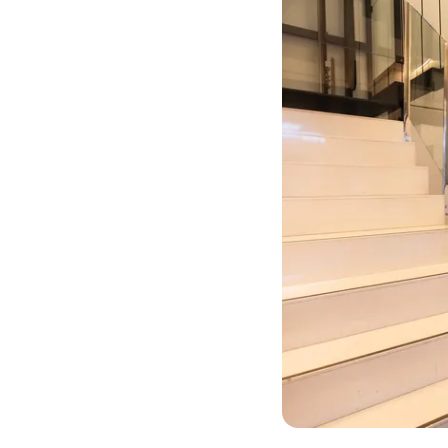
Susana Pérez
Clara Sandemetrio