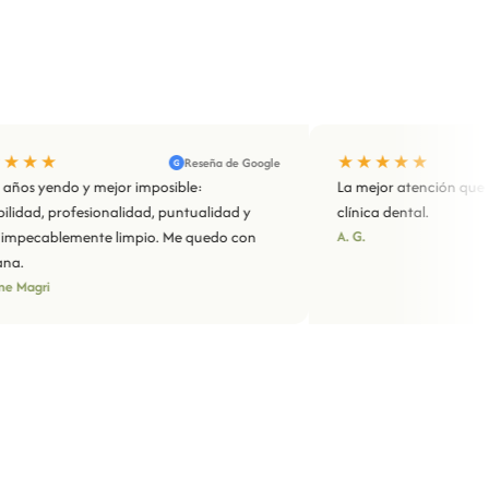
★★★★★
Reseña de Google
Res
G
D
o y mejor imposible:
La mejor atención que he recibid
fesionalidad, puntualidad y
clínica dental.
mente limpio. Me quedo con
A. G.