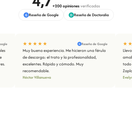
4,7
+200 opiniones
verificadas
Reseña de Google
Reseña de Doctoralia
G
D
★★★★★
★★★★★
Reseña de Google
G
Muy buena experiencia. Me hicieron una férula
Llevo años yend
de descarga; el trato y la profesionalidad,
amabilidad, pro
excelentes. Rápido y cómodo. Muy
todo impecable
recomendable.
Zaplana.
Héctor Villanueva
Evelyne Magri