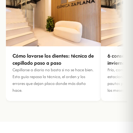
Cómo lavarse los dientes: técnica de
6 consejos 
cepillado paso a paso
invierno
Cepillarse a diario no basta si no se hace bien.
Frío, cambios 
Esta guía repasa la técnica, el orden y los
estacional pon
errores que dejan placa donde más daño
pautas para p
hace.
los meses fríos