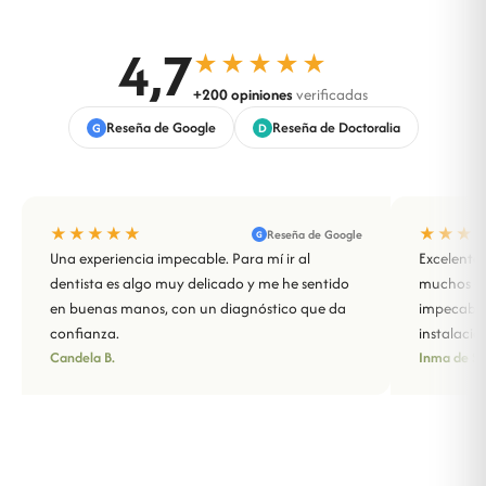
4,7
★★★★★
+200 opiniones
verificadas
Reseña de Google
Reseña de Doctoralia
G
D
★★★★★
★★★
Reseña de Google
G
Una experiencia impecable. Para mí ir al
Excelente 
dentista es algo muy delicado y me he sentido
muchos año
en buenas manos, con un diagnóstico que da
impecable
confianza.
instalacio
Candela B.
Inma de Sa