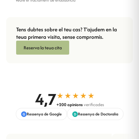
Veure el tractament de endodòncia
Tens dubtes sobre el teu cas? T'ajudem en la
teua primera visita, sense compromís.
Reserva la teua cita
4,7
★★★★★
+200 opinions
verificades
Ressenya de Google
Ressenya de Doctoralia
G
D