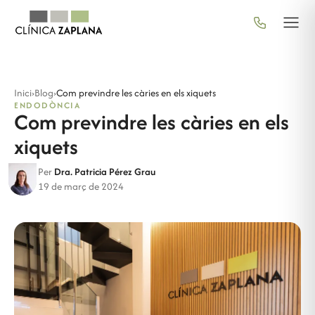
Inici
›
Blog
›
Com previndre les càries en els xiquets
ENDODÒNCIA
Com previndre les càries en els
xiquets
Per
Dra. Patricia Pérez Grau
19 de març de 2024