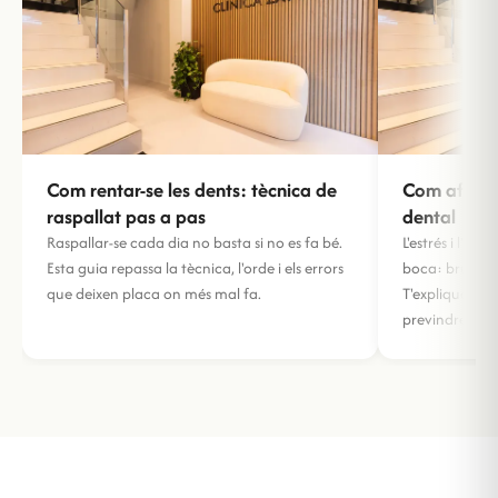
Com rentar-se les dents: tècnica de
Com afecta 
raspallat pas a pas
dental
Raspallar-se cada dia no basta si no es fa bé.
L'estrés i l'an
Esta guia repassa la tècnica, l'orde i els errors
boca: bruxisme
que deixen placa on més mal fa.
T'expliquem co
previndre-ho.