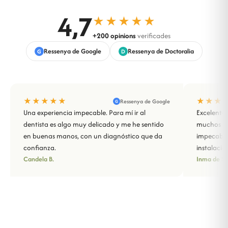
4,7
★★★★★
+200 opinions
verificades
Ressenya de Google
Ressenya de Doctoralia
G
D
★★★★★
★★★
Ressenya de Google
G
Una experiencia impecable. Para mí ir al
Excelente 
dentista es algo muy delicado y me he sentido
muchos año
en buenas manos, con un diagnóstico que da
impecable
confianza.
instalacio
Candela B.
Inma de Sa