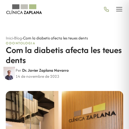
Inici
›
Blog
›
Com la diabetis afecta les teues dents
ODONTOLOGIA
Com la diabetis afecta les teues
dents
Per
Dr. Javier Zaplana Navarro
14 de novembre de 2023