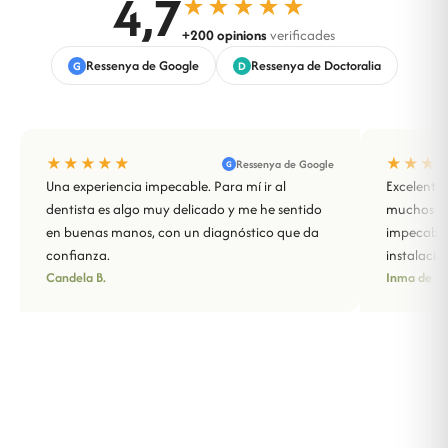
4,7
★★★★★
+200 opinions
verificades
Ressenya de Google
Ressenya de Doctoralia
G
D
★★★★★
★★★
Ressenya de Google
G
Una experiencia impecable. Para mí ir al
Excelente 
dentista es algo muy delicado y me he sentido
muchos año
en buenas manos, con un diagnóstico que da
impecable
confianza.
instalacio
Candela B.
Inma de Sa