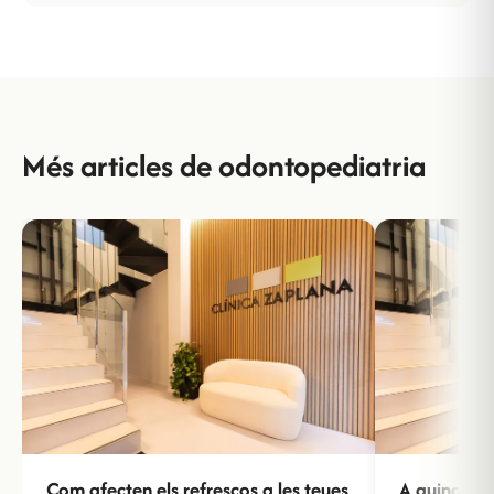
Més articles de odontopediatria
Com afecten els refrescos a les teues
A quina eda