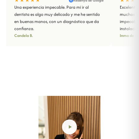
★★★★★
★★★
Ressenya de Google
G
Una experiencia impecable. Para mí ir al
Excelente 
dentista es algo muy delicado y me he sentido
muchos año
en buenas manos, con un diagnóstico que da
impecable
confianza.
instalacio
Candela B.
Inma de Sa