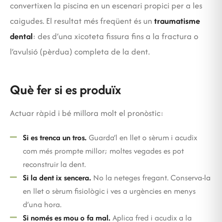
convertixen la piscina en un escenari propici per a les
caigudes. El resultat més freqüent és un
traumatisme
dental
: des d’una xicoteta fissura fins a la fractura o
l’avulsió (pèrdua) completa de la dent.
Què fer si es produïx
Actuar ràpid i bé millora molt el pronòstic:
Si es trenca un tros.
Guarda’l en llet o sèrum i acudix
com més prompte millor; moltes vegades es pot
reconstruir la dent.
Si la dent ix sencera.
No la neteges fregant. Conserva-la
en llet o sèrum fisiològic i ves a urgències en menys
d’una hora.
Si només es mou o fa mal.
Aplica fred i acudix a la