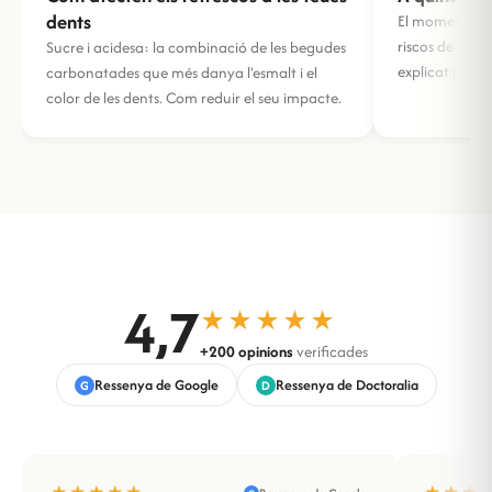
dents
El moment ideal
riscos de fer
Sucre i acidesa: la combinació de les begudes
explicat per o
carbonatades que més danya l'esmalt i el
color de les dents. Com reduir el seu impacte.
4,7
★★★★★
+200 opinions
verificades
Ressenya de Google
Ressenya de Doctoralia
G
D