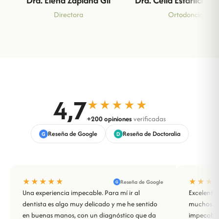
Dra. Elena Zaplana Gil
Dra. Celia Estarlich M
Directora
Ortodoncia
4,7
★★★★★
+200 opiniones
verificadas
Reseña de Google
Reseña de Doctoralia
G
D
★★★★★
★★★
Reseña de Google
G
Una experiencia impecable. Para mí ir al
Excelente 
dentista es algo muy delicado y me he sentido
muchos año
en buenas manos, con un diagnóstico que da
impecable