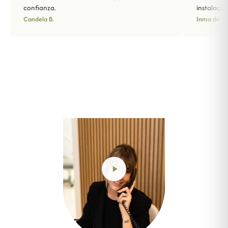
confianza.
instalacio
Candela B.
Inma de Sa