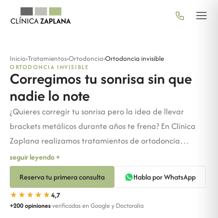
Inicio
›
Tratamientos
›
Ortodoncia
›
Ortodoncia invisible
ORTODONCIA INVISIBLE
Corregimos tu sonrisa sin que
nadie lo note
¿Quieres corregir tu sonrisa pero la idea de llevar
brackets metálicos durante años te frena? En Clínica
Zaplana realizamos tratamientos de ortodoncia
invisible para adultos, adolescentes y niños. Sin
seguir leyendo +
brackets, sin incomodidades y sin que nadie note que
Reserva tu primera consulta
Habla por WhatsApp
estás en tratamiento.
★★★★★
4,7
+200 opiniones
verificadas en Google y Doctoralia