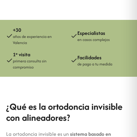
+30
Especialistas
años de experiencia en
en casos complejos
Valencia
1ª visita
Facilidades
primera consulta sin
de pago a tu medida
compromiso
¿Qué es la ortodoncia invisible
con alineadores?
La ortodoncia invisible es un
sistema basado en