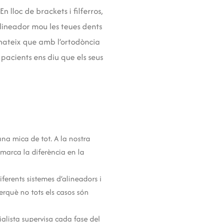
n lloc de brackets i filferros,
alineador mou les teues dents
l mateix que amb l’ortodòncia
 pacients ens diu que els seus
na mica de tot. A la nostra
marca la diferència en la
erents sistemes d’alineadors i
Perquè no tots els casos són
cialista supervisa cada fase del