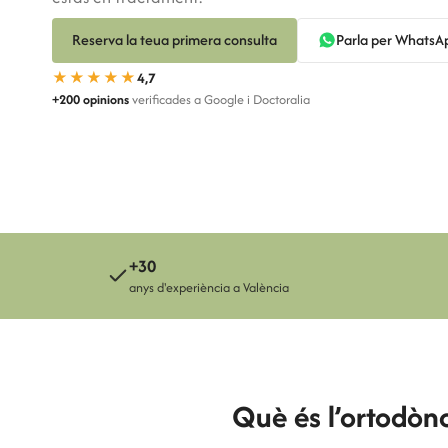
Reserva la teua primera consulta
Parla per WhatsA
Susana Pérez
★★★★★
4,7
Clara Sandemetrio
+200 opinions
verificades a Google i Doctoralia
+30
anys d'experiència a València
Què és l’ortodònc