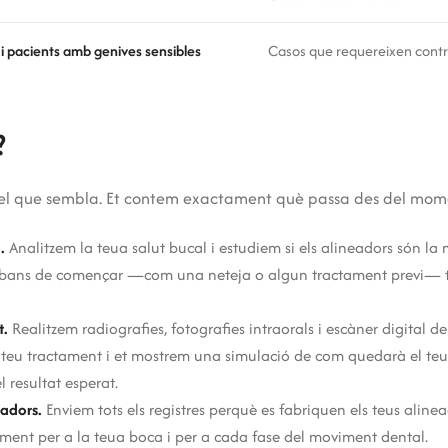
 i pacients amb genives sensibles
Casos que requereixen contr
?
 del que sembla. Et contem exactament què passa des del mome
.
Analitzem la teua salut bucal i estudiem si els alineadors són la m
abans de començar —com una neteja o algun tractament previ— t’
t.
Realitzem radiografies, fotografies intraorals i escàner digital d
teu tractament i et mostrem una simulació de com quedarà el teu s
 resultat esperat.
eadors.
Enviem tots els registres perquè es fabriquen els teus aline
ament per a la teua boca i per a cada fase del moviment dental.