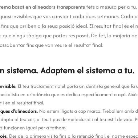
stema basat en alineadors transparents
fets a mesura per a tu. E
s quasi invisibles que vas canviant cada dues setmanes. Cada 
ins que arriben a la seua posició ideal. El resultat final és e
se que ningú sàpiga que portes res posat. De fet, la majoria de
ssabentar fins que van veure el resultat final.
n sistema. Adaptem el sistema a tu.
nvisible.
El teu tractament no el porta un dentista general que fa u
cialista en ortodòncia que es dedica específicament a açò. Això 
i en el resultat final.
ques d’alineadors.
No estem lligats a cap marca. Treballem amb dif
dapta al teu cas, al teu tipus de maloclusió i al teu estil de vida. 
ors funcionen igual per a tothom.
cés.
Des de la primera visita fins a la retenció final, el nostre espe