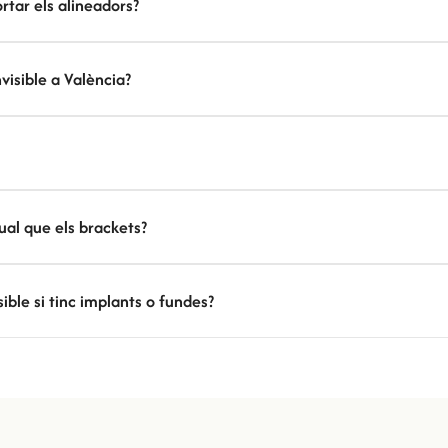
rtar els alineadors?
visible a València?
ual que els brackets?
ible si tinc implants o fundes?