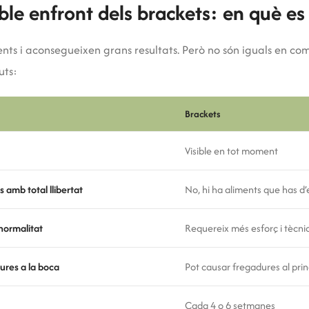
ble enfront dels brackets: en què es
ts i aconsegueixen grans resultats. Però no són iguals en como
uts:
Brackets
Visible en tot moment
 amb total llibertat
No, hi ha aliments que has d’
normalitat
Requereix més esforç i tècni
ures a la boca
Pot causar fregadures al prin
Cada 4 o 6 setmanes