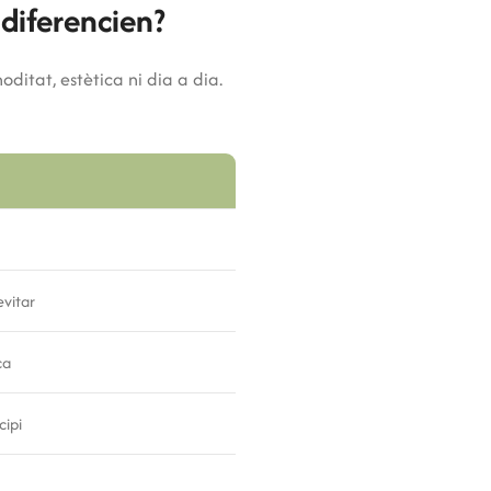
 diferencien?
ditat, estètica ni dia a dia.
evitar
ca
cipi