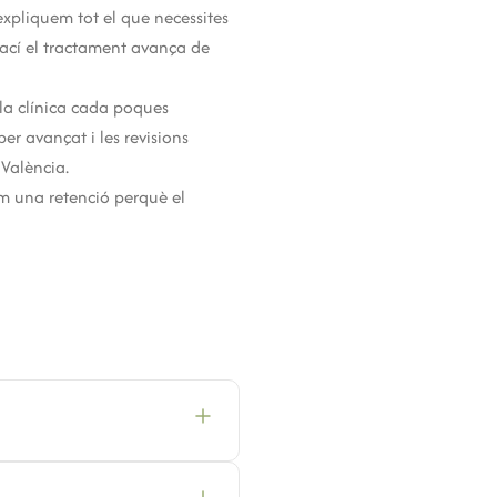
expliquem tot el que necessites
d’ací el tractament avança de
 la clínica cada poques
r avançat i les revisions
 València.
em una retenció perquè el