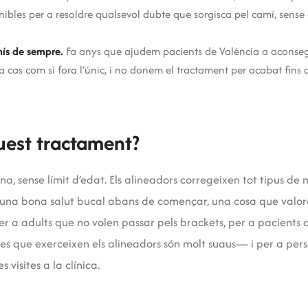
ibles per a resoldre qualsevol dubte que sorgisca pel camí, sense 
ís de sempre.
Fa anys que ajudem pacients de València a aconseg
 cas com si fora l’únic, i no donem el tractament per acabat fins q
uest tractament?
, sense límit d’edat. Els alineadors corregeixen tot tipus de 
dre una bona salut bucal abans de començar, una cosa que valore
 a adults que no volen passar pels brackets, per a pacients 
es que exerceixen els alineadors són molt suaus— i per a pers
 visites a la clínica.