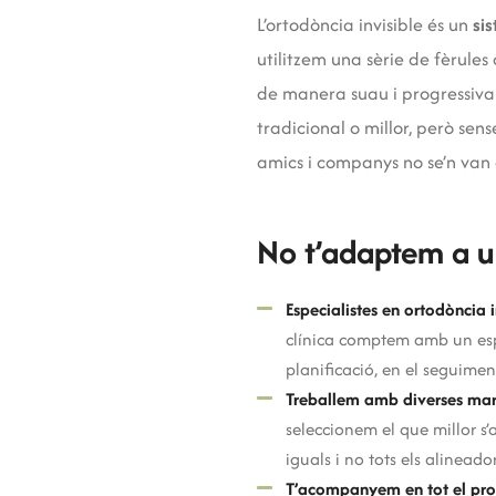
L’ortodòncia invisible és un
si
utilitzem una sèrie de fèrule
de manera suau i progressiva f
tradicional o millor, però sen
amics i companys no se’n van a
No t’adaptem a u
Especialistes en ortodòncia i
clínica comptem amb un espe
planificació, en el seguiment 
Treballem amb diverses mar
seleccionem el que millor s’a
iguals i no tots els alinead
T’acompanyem en tot el pro