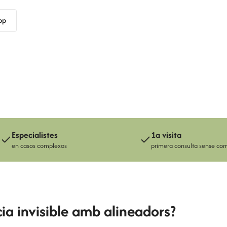
pp
Paulin Cubides
Especialistes
1a visita
en casos complexos
primera consulta sense co
ia invisible amb alineadors?