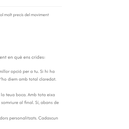
ol molt precís del moviment
nt en què ens crides:
illor opció per a tu. Si hi ha
ho diem amb total claredat.
e la teua boca. Amb tota eixa
omriure al final. Sí, abans de
adors personalitzats. Cadascun