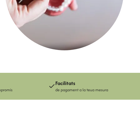
Veure tot l'equip
Facilitats
mpromís
de pagament a la teua mesura