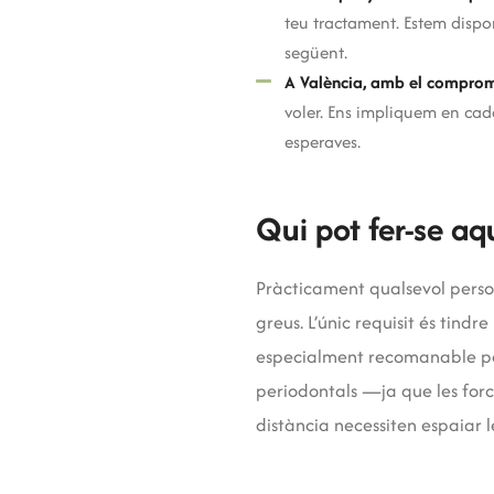
teu tractament. Estem dispon
següent.
A València, amb el comprom
voler. Ens impliquem en cada
esperaves.
Qui pot fer-se aq
Pràcticament qualsevol persona
greus. L’únic requisit és tin
especialment recomanable per
periodontals —ja que les forc
distància necessiten espaiar les