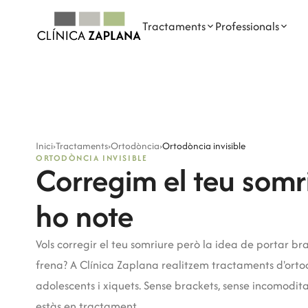
Tractaments
Professionals
ELS NOSTRES TRACTAMENTS
PROFESSIONALS DENTALS
Odontologia
Dra. Elena Zaplana Gil
Inici
›
Tractaments
›
Ortodòncia
›
Ortodòncia invisible
Implants dentals
Dr. Javier Zaplana Navarro
ORTODÒNCIA INVISIBLE
Corregim el teu somr
Ortodòncia
Dr. Juan García Marqués
ho note
Odontopediatria
Dra. Paula Andrés Planells
Endodòncia
Dra. Celia Estarlich Moreno
Vols corregir el teu somriure però la idea de portar br
frena? A Clínica Zaplana realitzem tractaments d'ortod
Medicina bucal
Belinda García Raga
adolescents i xiquets. Sense brackets, sense incomodit
Mercedes Mancebo Garvi
estàs en tractament.