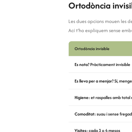
Ortodòncia invisi
Les dues opcions mouen les den
Ací t’ho expliquem sense emb
Ortodòncia invisible
Es nota?
Pràcticament invisible
Es lleva per a menjar?
Sí, menges
Higiene:
et raspalles amb total 
Comoditat:
suau i sense fregad
Visites:
cada 3 o 4 mesos